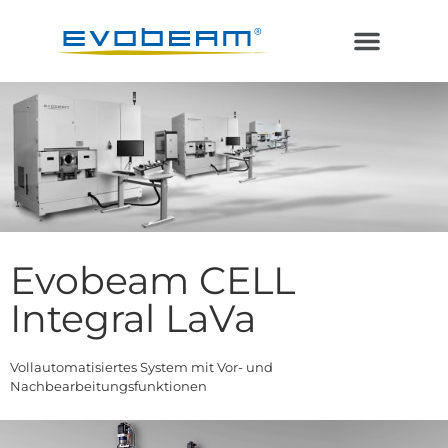
Laser im Vakuum
Additive Fertigung
Evobeam CELL
Integral LaVa
Vollautomatisiertes System mit Vor- und
Nachbearbeitungsfunktionen