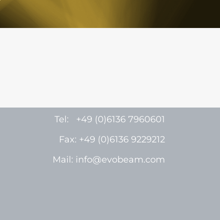
Tel: +49 (0)6136 7960601
Fax: +49 (0)6136 9229212
Mail: info@evobeam.com