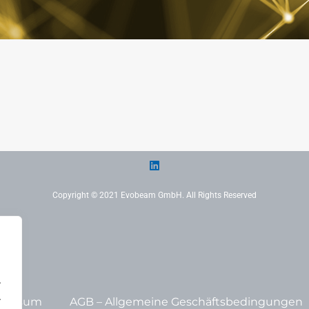
Copyright © 2021 Evobeam GmbH. All Rights Reserved
.
.
ressum
AGB – Allgemeine Geschäftsbedingungen