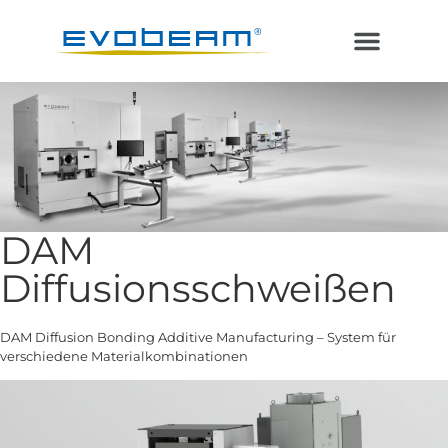
Laser im Vakuum
Additive Fertigung
DAM
Diffusionsschweißen
DAM Diffusion Bonding Additive Manufacturing – System für
verschiedene Materialkombinationen