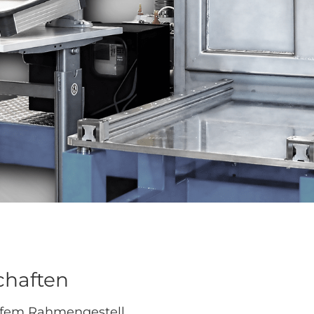
haften
eifem Rahmengestell