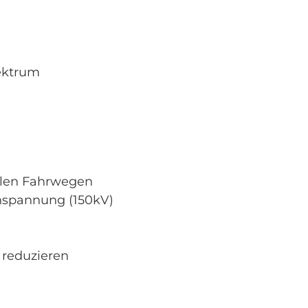
ektrum
talen Fahrwegen
hspannung (150kV)
reduzieren