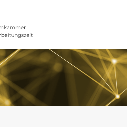
uumkammer
rbeitungszeit