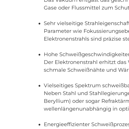
Das Vakuum entgast das geschmo
Gase oder Flussmittel zum Schut
Sehr vielseitige Strahleigenschaf
Parameter wie Fokussierungseben
Elektronenstrahls sind präzise s
Hohe Schweißgeschwindigkeiten
Der Elektronenstrahl erhitzt das
schmale Schweißnähte und Wär
Vielseitiges Spektrum schweißba
Neben Stahl und Stahllegierunge
Beryllium) oder sogar Refraktärm
wellenlängenunabhängig in optis
Energieeffizienter Schweißprozes