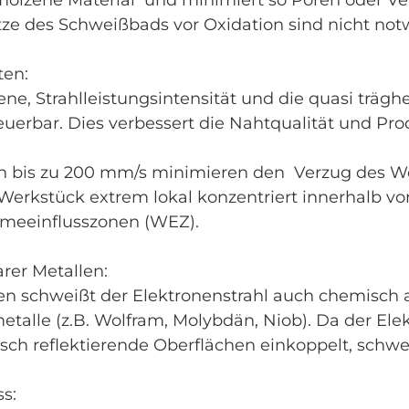
lzene Material und minimiert so Poren oder Ve
ze des Schweißbads vor Oxidation sind nicht not
ten:
e, Strahlleistungsintensität und die quasi trägh
teuerbar. Dies verbessert die Nahtqualität und Pr
 bis zu 200 mm/s minimieren den Verzug des We
 Werkstück extrem lokal konzentriert innerhalb v
meeinflusszonen (WEZ).
rer Metallen:
n schweißt der Elektronenstrahl auch chemisch akt
etalle (z.B. Wolfram, Molybdän, Niob). Da der El
ch reflektierende Oberflächen einkoppelt, schwe
s: