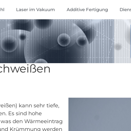
hl
Laser im Vakuum
Additive Fertigung
Dien
schweißen
ißen) kann sehr tiefe,
en. Es sind hohe
, was den Wärmeeintrag
g und Krümmung werden