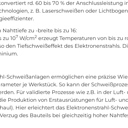
nvertiert rd. 60 bis 70 % der Anschlussleistung i
hnologien, z. B. Laserschweißen oder Lichtbogen
eeffizienter.
Nahttiefe zu -breite bis zu 16:
7
2
 zu 10
W/cm
erzeugt Temperaturen von bis zu rd
o den Tiefschweißeffekt des Elektronenstrahls. D
minium.
hl-Schweißanlagen ermöglichen eine präzise Wie
arameter je Werkstück. So kann der Schweißprozess
den. Für validierte Prozesse wie z.B. in der Luft-
für die Produktion von Erstausrüstungen für Luft- 
aul). Hier erleichtert das Elektronenstrahl-Schw
rzug des Bauteils bei gleichzeitig hoher Nahtfes