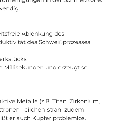
runreinigungen in der Schmelzzone.
wendig.
eitsfreie Ablenkung des
oduktivität des Schweißprozesses.
rkstücks:
on Millisekunden und erzeugt so
ive Metalle (z.B. Titan, Zirkonium,
ektronen-Teilchen-strahl zudem
ißt er auch Kupfer problemlos.