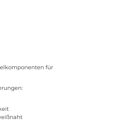
selkomponenten für
.
erungen:
eit
weißnaht