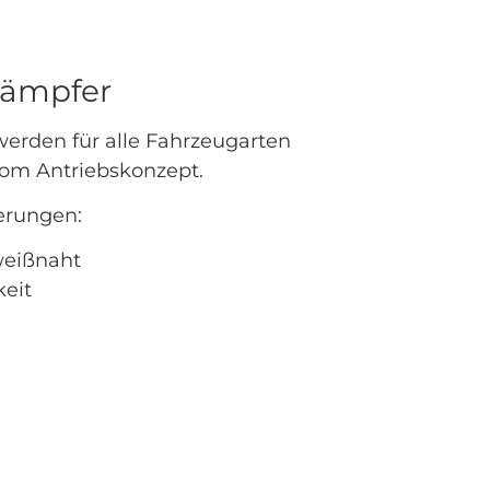
ämpfer
rden für alle Fahrzeugarten
vom Antriebskonzept.
erungen:
weißnaht
eit