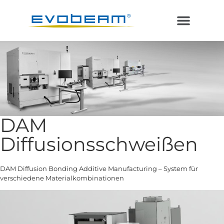
Laser im Vakuum
Additive Fertigung
DAM
Diffusionsschweißen
DAM Diffusion Bonding Additive Manufacturing – System für
verschiedene Materialkombinationen