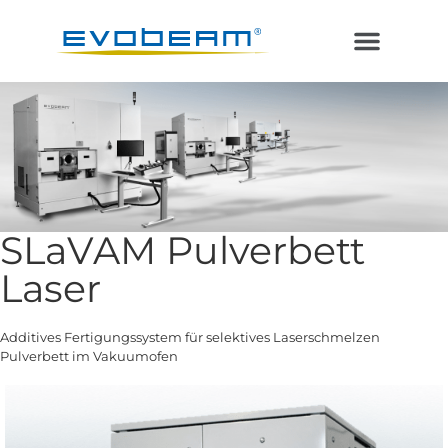
Laser im Vakuum
Additive Fertigung
SLaVAM Pulverbett
Laser
Additives Fertigungssystem für selektives Laserschmelzen
Pulverbett im Vakuumofen